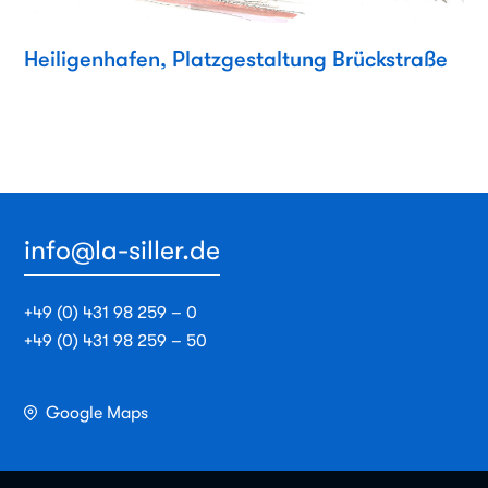
Heiligenhafen, Platzgestaltung Brückstraße
info@la-siller.de
+49 (0) 431 98 259 – 0
+49 (0) 431 98 259 – 50
Google Maps