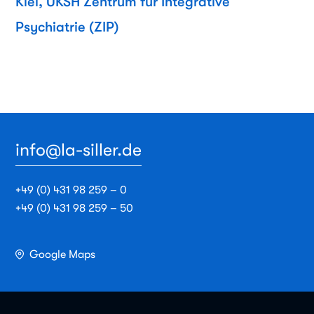
Kiel, UKSH Zentrum für Integrative
Psychiatrie (ZIP)
info@la-siller.de
+49 (0) 431 98 259 – 0
+49 (0) 431 98 259 – 50
Google Maps