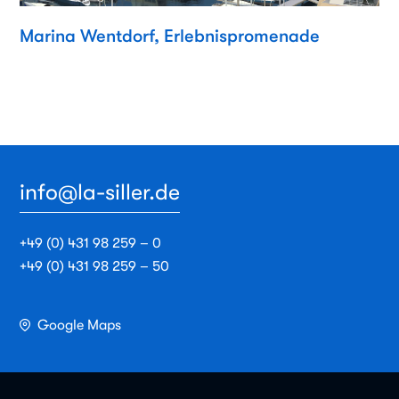
Marina Wentdorf, Erlebnispromenade
info@la-siller.de
+49 (0) 431 98 259 – 0
+49 (0) 431 98 259 – 50
Google Maps